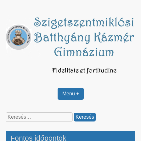
Skip
to
content
Menü +
Keresés:
Fontos időpontok