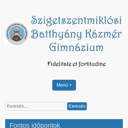
Skip
to
content
Menü +
Keresés:
Fontos időpontok