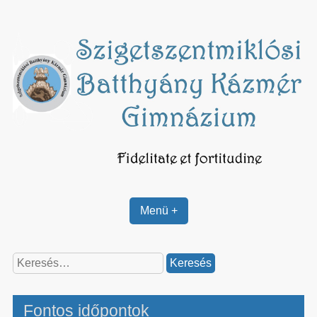
Skip
to
content
Menü +
Keresés:
Fontos időpontok