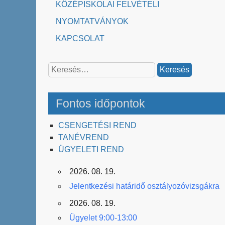
KÖZÉPISKOLAI FELVÉTELI
NYOMTATVÁNYOK
KAPCSOLAT
Keresés:
Fontos időpontok
CSENGETÉSI REND
TANÉVREND
ÜGYELETI REND
2026. 08. 19.
Jelentkezési határidő osztályozóvizsgákra
2026. 08. 19.
Ügyelet 9:00-13:00