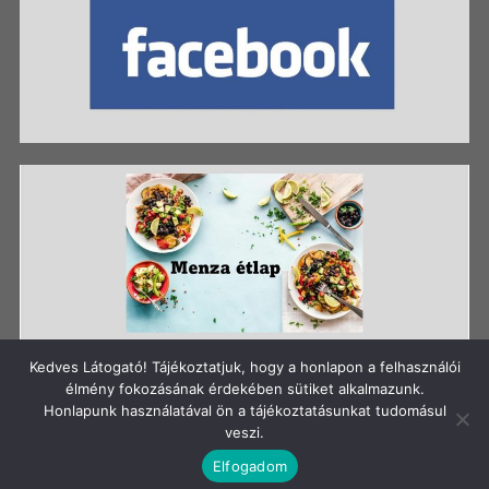
Kedves Látogató! Tájékoztatjuk, hogy a honlapon a felhasználói
élmény fokozásának érdekében sütiket alkalmazunk.
Honlapunk használatával ön a tájékoztatásunkat tudomásul
Szerzői jog: Szigetszentmiklósi Batthyány Kázmér
veszi.
Gimnázium
Elfogadom