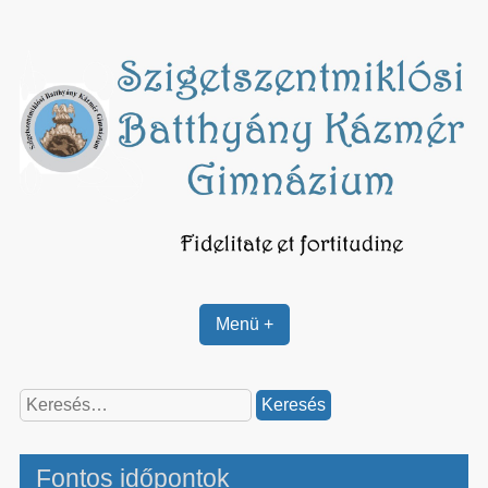
Skip
to
content
Menü +
Keresés:
Fontos időpontok