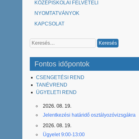
KÖZÉPISKOLAI FELVÉTELI
NYOMTATVÁNYOK
KAPCSOLAT
Keresés:
Fontos időpontok
CSENGETÉSI REND
TANÉVREND
ÜGYELETI REND
2026. 08. 19.
Jelentkezési határidő osztályozóvizsgákra
2026. 08. 19.
Ügyelet 9:00-13:00