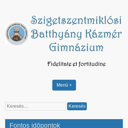
Skip
to
content
Menü +
Keresés:
Fontos időpontok