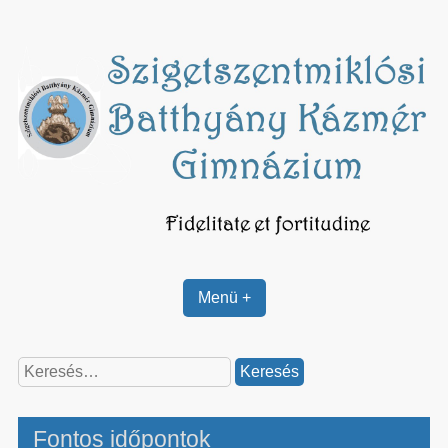
Skip
to
content
Menü +
Keresés:
Fontos időpontok