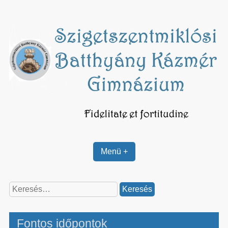
Skip
to
content
Menü +
Keresés:
Fontos időpontok