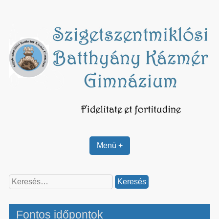
Skip
to
content
Menü +
Keresés:
Fontos időpontok