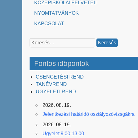
KÖZÉPISKOLAI FELVÉTELI
NYOMTATVÁNYOK
KAPCSOLAT
Keresés:
Fontos időpontok
CSENGETÉSI REND
TANÉVREND
ÜGYELETI REND
2026. 08. 19.
Jelentkezési határidő osztályozóvizsgákra
2026. 08. 19.
Ügyelet 9:00-13:00