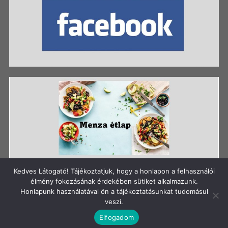
Kedves Látogató! Tájékoztatjuk, hogy a honlapon a felhasználói
élmény fokozásának érdekében sütiket alkalmazunk.
Honlapunk használatával ön a tájékoztatásunkat tudomásul
Szerzői jog: Szigetszentmiklósi Batthyány Kázmér
veszi.
Gimnázium
Elfogadom