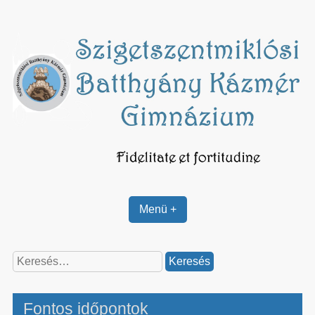
Skip
to
content
Menü +
Keresés:
Fontos időpontok