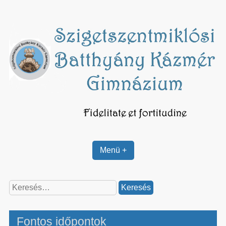
Skip
to
content
Menü +
Keresés:
Fontos időpontok