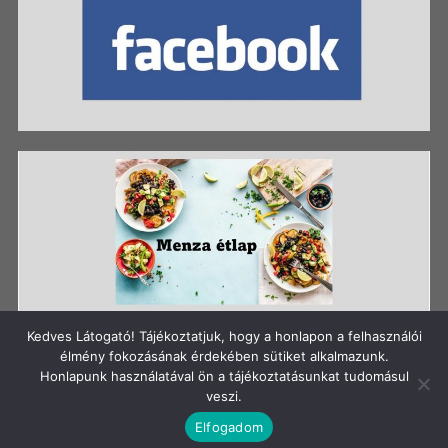
Kedves Látogató! Tájékoztatjuk, hogy a honlapon a felhasználói
élmény fokozásának érdekében sütiket alkalmazunk.
Honlapunk használatával ön a tájékoztatásunkat tudomásul
Szerzői jog: Szigetszentmiklósi Batthyány Kázmér
veszi.
Gimnázium
Elfogadom