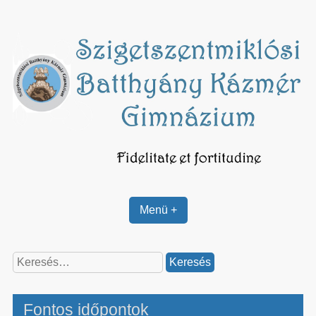
Skip
to
content
Menü +
Keresés:
Fontos időpontok