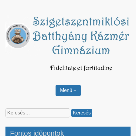
Skip
to
content
Menü +
Keresés:
Fontos időpontok