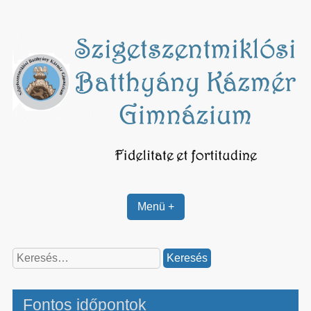
Skip
to
content
Menü +
Keresés:
Fontos időpontok