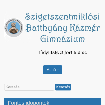
Skip
to
content
Menü +
Keresés:
Fontos időpontok