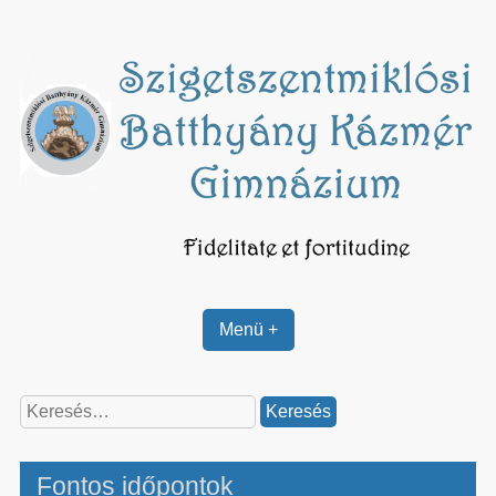
Skip
to
content
Menü +
Keresés:
Fontos időpontok