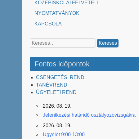
KÖZÉPISKOLAI FELVÉTELI
NYOMTATVÁNYOK
KAPCSOLAT
Keresés:
Fontos időpontok
CSENGETÉSI REND
TANÉVREND
ÜGYELETI REND
2026. 08. 19.
Jelentkezési határidő osztályozóvizsgákra
2026. 08. 19.
Ügyelet 9:00-13:00