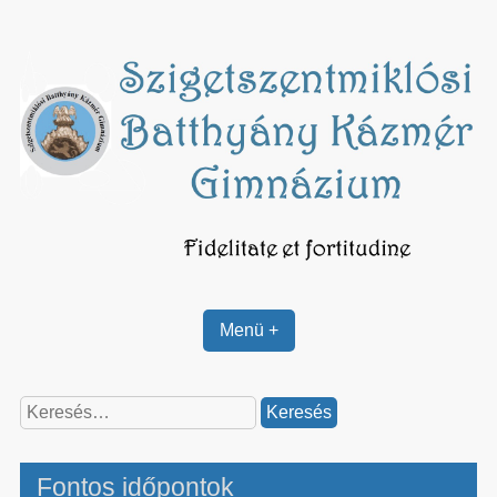
Skip
to
content
Menü +
Keresés:
Fontos időpontok