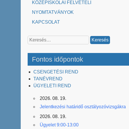
KÖZÉPISKOLAI FELVÉTELI
NYOMTATVÁNYOK
KAPCSOLAT
Keresés:
Fontos időpontok
CSENGETÉSI REND
TANÉVREND
ÜGYELETI REND
2026. 08. 19.
Jelentkezési határidő osztályozóvizsgákra
2026. 08. 19.
Ügyelet 9:00-13:00