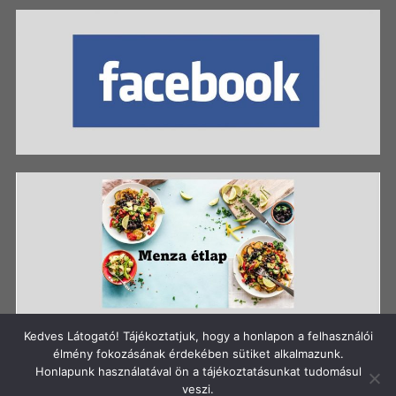
Kedves Látogató! Tájékoztatjuk, hogy a honlapon a felhasználói
élmény fokozásának érdekében sütiket alkalmazunk.
Honlapunk használatával ön a tájékoztatásunkat tudomásul
Szerzői jog: Szigetszentmiklósi Batthyány Kázmér
veszi.