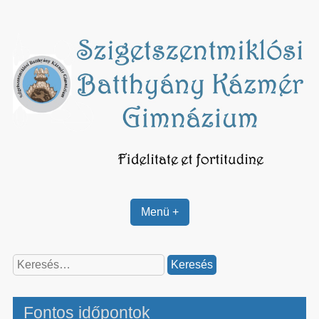
Skip
to
content
Menü +
Keresés:
Fontos időpontok