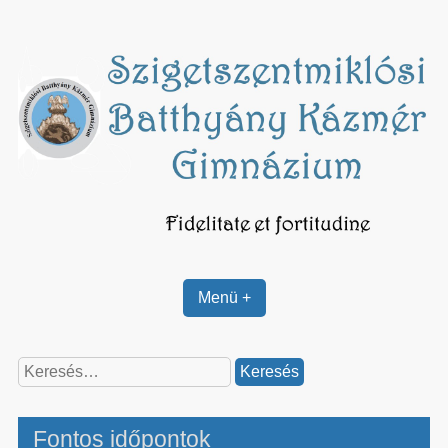
Skip
to
content
Menü +
Keresés:
Fontos időpontok