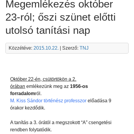
Megemlékezés október
23-ról; őszi szünet előtti
utolsó tanítási nap
Közzétéve:
2015.10.22.
| Szerző:
TNJ
Október 22-én, csütörtökön a 2.
órában
emlékezünk meg az
1956-os
forradalom
ról.
M. Kiss Sándor történész professzor
előadása 9
órakor kezdődik.
A tanítás a 3. órától a megszokott “A” csengetési
rendben folytatódik.