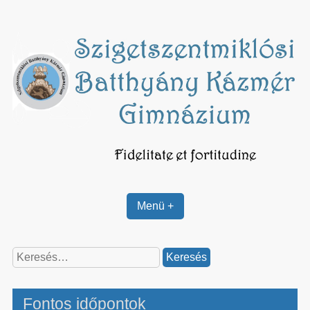
Skip
to
content
Menü +
Keresés:
Fontos időpontok