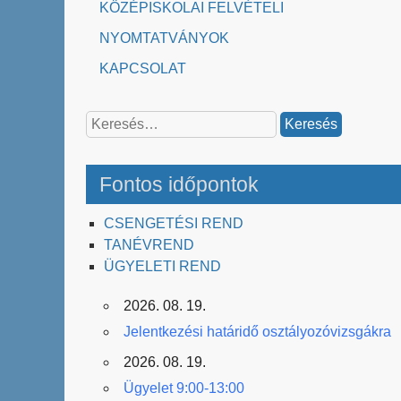
KÖZÉPISKOLAI FELVÉTELI
NYOMTATVÁNYOK
KAPCSOLAT
Keresés:
Fontos időpontok
CSENGETÉSI REND
TANÉVREND
ÜGYELETI REND
2026. 08. 19.
Jelentkezési határidő osztályozóvizsgákra
2026. 08. 19.
Ügyelet 9:00-13:00