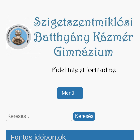
Skip
to
content
Menü +
Keresés:
Fontos időpontok