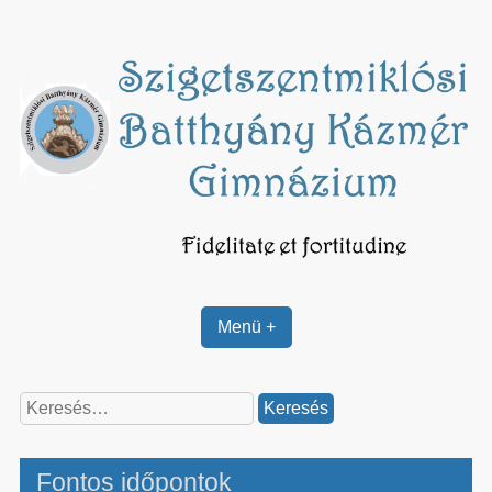
Skip
to
content
Menü +
Keresés:
Fontos időpontok