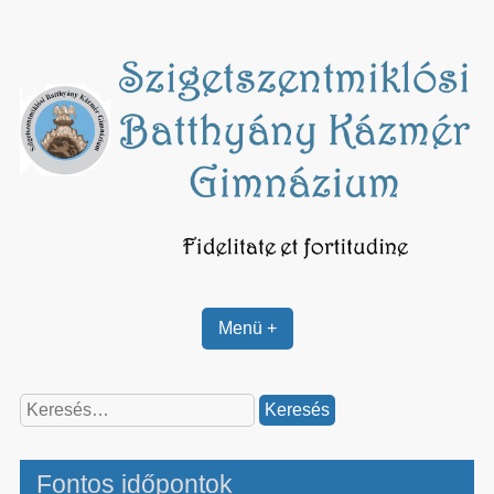
Skip
to
content
Menü +
Keresés:
Fontos időpontok