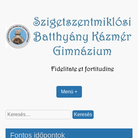
Skip
to
content
Menü +
Keresés:
Fontos időpontok