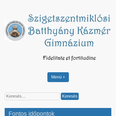
Skip
to
content
Menü +
Keresés:
Fontos időpontok