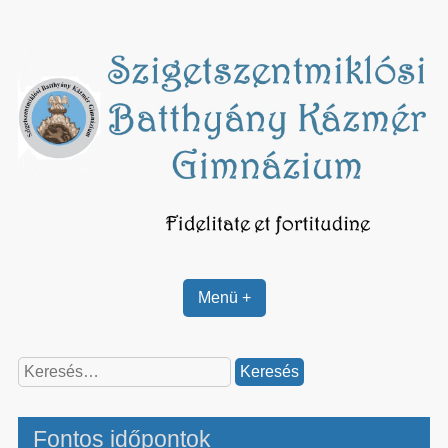
Skip
to
content
Menü +
Keresés:
Fontos időpontok