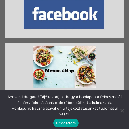
Kedves Látogató! Tájékoztatjuk, hogy a honlapon a felhasználói
élmény fokozásának érdekében sütiket alkalmazunk.
Honlapunk használatával ön a tájékoztatásunkat tudomásul
Szerzői jog: Szigetszentmiklósi Batthyány Kázmér
veszi.
Gimnázium
Elfogadom