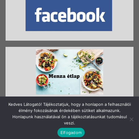
Kedves Látogató! Tájékoztatjuk, hogy a honlapon a felhasználói
élmény fokozásának érdekében sütiket alkalmazunk.
Honlapunk használatával ön a tájékoztatásunkat tudomásul
Szerzői jog: Szigetszentmiklósi Batthyány Kázmér
veszi.
Gimnázium
Elfogadom