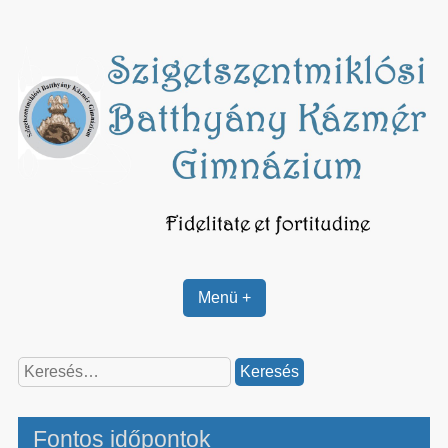
Skip
to
content
Menü +
Keresés:
Fontos időpontok