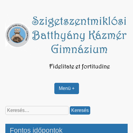
Skip
to
content
Menü +
Keresés:
Fontos időpontok