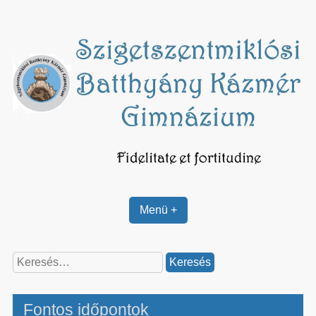
Skip
to
content
Menü +
Keresés:
Fontos időpontok