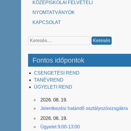
KÖZÉPISKOLAI FELVÉTELI
NYOMTATVÁNYOK
KAPCSOLAT
Keresés:
Fontos időpontok
CSENGETÉSI REND
TANÉVREND
ÜGYELETI REND
2026. 08. 19.
Jelentkezési határidő osztályozóvizsgákra
2026. 08. 19.
Ügyelet 9:00-13:00