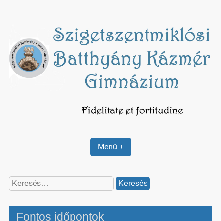
Skip
to
content
Menü +
Keresés:
Fontos időpontok