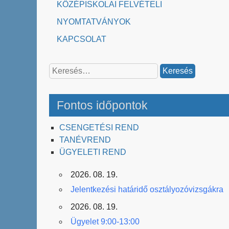
KÖZÉPISKOLAI FELVÉTELI
NYOMTATVÁNYOK
KAPCSOLAT
Keresés:
Fontos időpontok
CSENGETÉSI REND
TANÉVREND
ÜGYELETI REND
2026. 08. 19.
Jelentkezési határidő osztályozóvizsgákra
2026. 08. 19.
Ügyelet 9:00-13:00