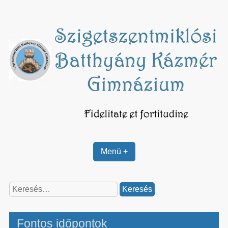
Skip
to
content
Menü +
Keresés:
Fontos időpontok