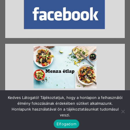
Kedves Látogató! Tájékoztatjuk, hogy a honlapon a felhasználói
élmény fokozásának érdekében sütiket alkalmazunk.
Honlapunk használatával ön a tájékoztatásunkat tudomásul
Szerzői jog: Szigetszentmiklósi Batthyány Kázmér
veszi.
Gimnázium
Elfogadom