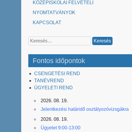
KÖZÉPISKOLAI FELVÉTELI
NYOMTATVÁNYOK
KAPCSOLAT
Keresés:
Fontos időpontok
CSENGETÉSI REND
TANÉVREND
ÜGYELETI REND
2026. 08. 19.
Jelentkezési határidő osztályozóvizsgákra
2026. 08. 19.
Ügyelet 9:00-13:00