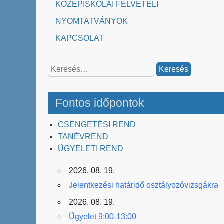
KÖZÉPISKOLAI FELVÉTELI
NYOMTATVÁNYOK
KAPCSOLAT
Keresés:
Fontos időpontok
CSENGETÉSI REND
TANÉVREND
ÜGYELETI REND
2026. 08. 19.
Jelentkezési határidő osztályozóvizsgákra
2026. 08. 19.
Ügyelet 9:00-13:00