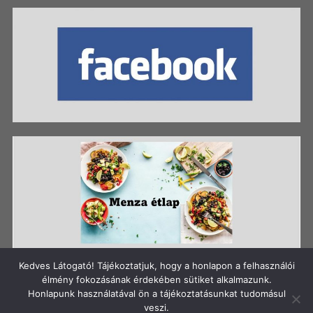
Kedves Látogató! Tájékoztatjuk, hogy a honlapon a felhasználói
élmény fokozásának érdekében sütiket alkalmazunk.
Honlapunk használatával ön a tájékoztatásunkat tudomásul
Szerzői jog: Szigetszentmiklósi Batthyány Kázmér
veszi.