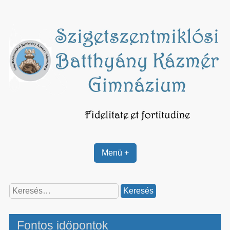
Skip
to
content
Menü +
Keresés:
Fontos időpontok