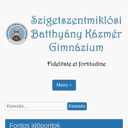
Skip
to
content
Menü +
Keresés:
Fontos időpontok