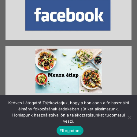
Kedves Látogató! Tájékoztatjuk, hogy a honlapon a felhasználói
élmény fokozásának érdekében sütiket alkalmazunk.
Honlapunk használatával ön a tájékoztatásunkat tudomásul
Szerzői jog: Szigetszentmiklósi Batthyány Kázmér
veszi.
Gimnázium
Elfogadom