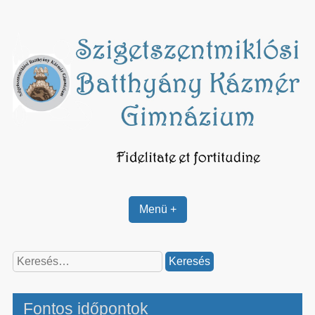
Skip
to
content
Menü +
Keresés:
Fontos időpontok