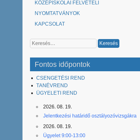
KÖZÉPISKOLAI FELVÉTELI
NYOMTATVÁNYOK
KAPCSOLAT
Keresés:
Fontos időpontok
CSENGETÉSI REND
TANÉVREND
ÜGYELETI REND
2026. 08. 19.
Jelentkezési határidő osztályozóvizsgákra
2026. 08. 19.
Ügyelet 9:00-13:00