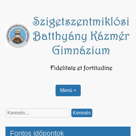
Skip
to
content
Menü +
Keresés:
Fontos időpontok