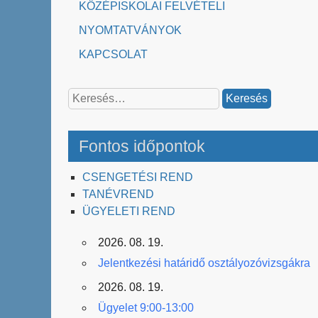
KÖZÉPISKOLAI FELVÉTELI
NYOMTATVÁNYOK
KAPCSOLAT
Keresés:
Fontos időpontok
CSENGETÉSI REND
TANÉVREND
ÜGYELETI REND
2026. 08. 19.
Jelentkezési határidő osztályozóvizsgákra
2026. 08. 19.
Ügyelet 9:00-13:00