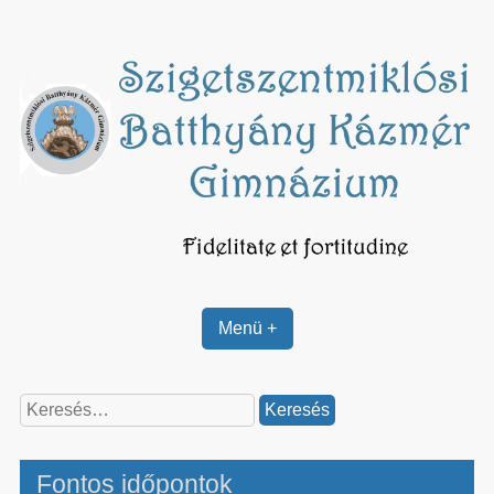
Skip
to
content
Menü +
Keresés:
Fontos időpontok