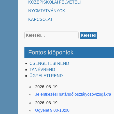
KÖZÉPISKOLAI FELVÉTELI
NYOMTATVÁNYOK
KAPCSOLAT
Keresés:
Fontos időpontok
CSENGETÉSI REND
TANÉVREND
ÜGYELETI REND
2026. 08. 19.
Jelentkezési határidő osztályozóvizsgákra
2026. 08. 19.
Ügyelet 9:00-13:00