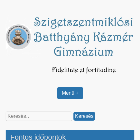
Skip
to
content
Menü +
Keresés:
Fontos időpontok