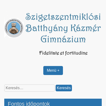
Skip
to
content
Menü +
Keresés:
Fontos időpontok